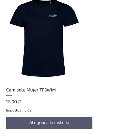
Camiseta Mujer TFSWIM
Preu
15,00 €
Impostos inclòs
Afegeix a la cistella