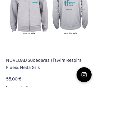
NOVEDAD Sudaderas Tfswim Respira.
Flueix. Neda Gris
Preu
55,00 €
Impostos inclòs
Afegeix a la cistella