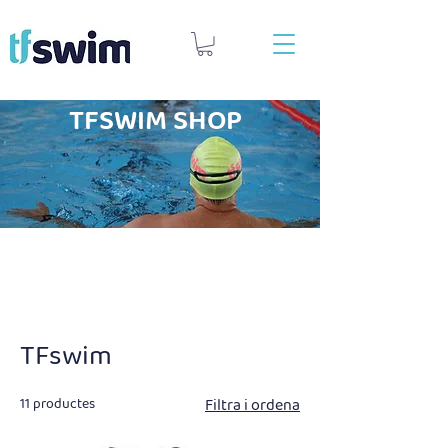
TFSWIM SHOP
TFswim
11 productes
Filtra i ordena