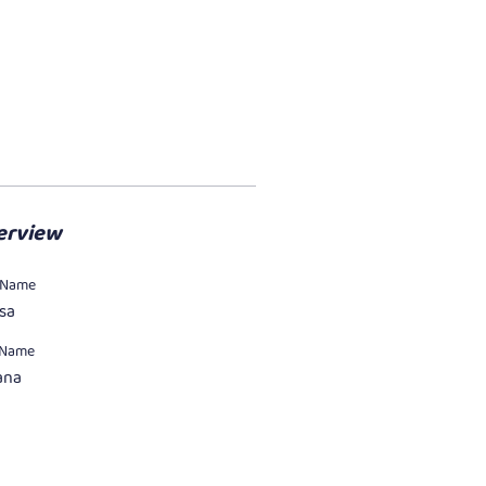
erview
t Name
sa
 Name
ana