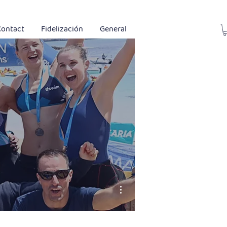
Contact
Fidelización
General
More actions