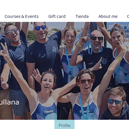
Courses & Events
Gift card
Tienda
About me
ullana
Profile