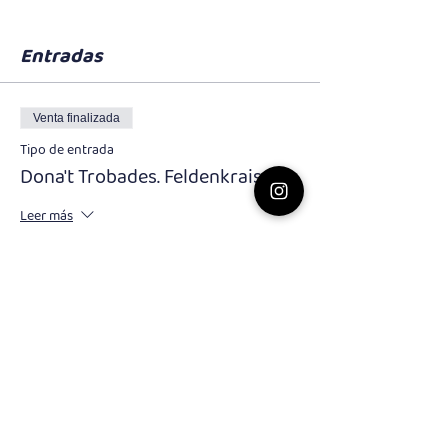
Entradas
Venta finalizada
Tipo de entrada
Dona't Trobades. Feldenkrais
Leer más
Precio
25,00 €
IVA
+0,63 € de comisión de servicio de
incluido
entradas