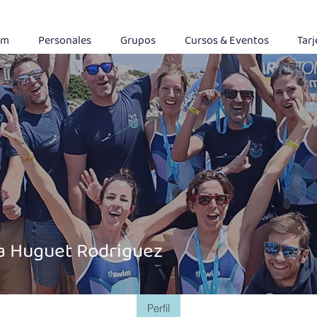
im
Personales
Grupos
Cursos & Eventos
Tarj
a Huguet Rodriguez
Perfil