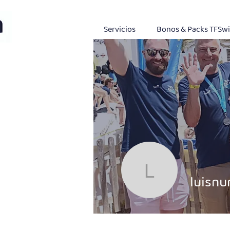
Servicios
Bonos & Packs TFSw
luisnunez
luisn