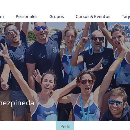
im
Personales
Grupos
Cursos & Eventos
Tarj
pineda
unezpineda
Perfil