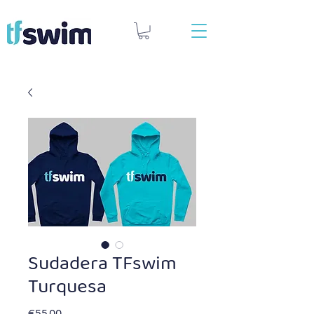
Sudadera TFswim
Turquesa
Price
€55.00