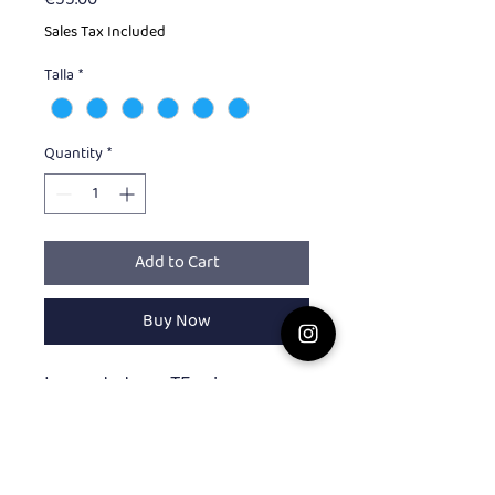
Sales Tax Included
Talla
*
Quantity
*
Add to Cart
Buy Now
Las sudaderas TFswim son
perfectas para el invierno,
confeccionadas en los colores
corporativos de la marca para
que puedas lucir un look