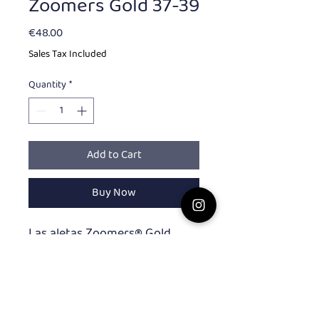
Zoomers Gold 37-39
Price
€48.00
Sales Tax Included
Quantity
*
Add to Cart
Buy Now
Las aletas Zoomers® Gold
tienen una cavidad para el pie
mejorada, formulada a partir
de goma natural blanda para
mayor comodidad.
La pala corta s estimula una