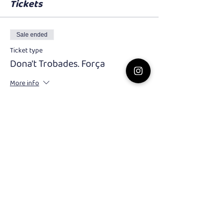
Tickets
Sale ended
Ticket type
Dona't Trobades. Força
More info
Price
€25.00
IVA included
+€0.63 ticket service fee
Share this event