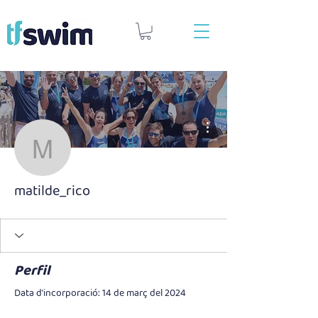
Més accions
matilde_rico
matilde_rico
Perfil
Data d'incorporació: 14 de març del 2024